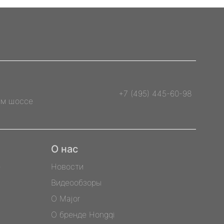
+7 (495) 445-60-98
им шоссе
О нас
е
Новости
Видеообзоры
О Major
О бренде Hongqi