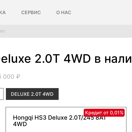
КА
СЕРВИС
О НАС
4WD
eluxe 2.0T 4WD в нал
6 000 ₽
DELUXE 2.0T 4WD
Кредит от 0,01%
Hongqi HS3 Deluxe 2.0Т/245 8AT
4WD