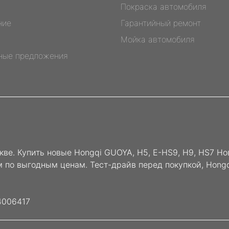
Покраска автомобиля
ние
Гарантийный ремонт
Мойка автомобиля
ные предложения
кве. Купить новые Hongqi GUOYA, H5, E-HS9, H9, HS7 Но
ом по выгодным ценам. Тест-драйв перед покупкой, Hon
4006417