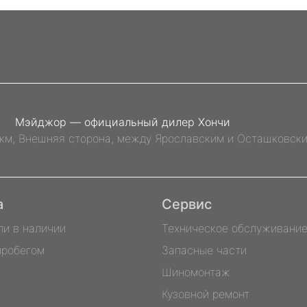
Мэйджор — официальный дилер Хончи
 км, Внешняя сторона, между Ярославским и Осташковск
а
Сервис
ли в наличии
Техническое обслуживани
пробегом
Запасные части
Шиномонтаж
Кузовной ремонт