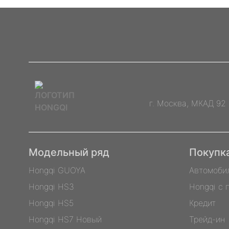
г. Москва, МКАД 92
Модельный ряд
Покупк
Hongqi GUOYA
Автомоби
Hongqi HS3
Hongqi с 
Hongqi HS5
Кредит
Hongqi HS7 Новый
Трейд-ин