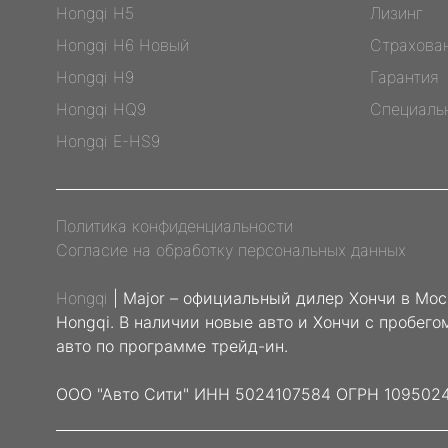
Hongqi H5
Лизинг
Hongqi H6 Новый
Страхова
Hongqi H9
Гарантия
Hongqi HQ9
Специаль
Hongqi E-HS9
Политика конфиденциальности
Согласие на обработку персональных данных
Hongqi
| Major – официальный дилер Хончи в Мос
Hongqi. В наличии новые авто и Хончи с пробег
авто по программе трейд-ин.
ООО "Авто Сити" ИНН 5024107584 ОГРН 109502