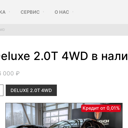
КА
СЕРВИС
О НАС
4WD
eluxe 2.0T 4WD в нал
6 000 ₽
DELUXE 2.0T 4WD
Кредит от 0,01%