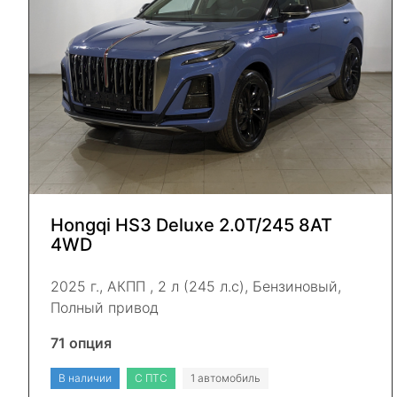
Hongqi HS3 Deluxe 2.0Т/245 8AT
4WD
2025 г., АКПП , 2 л (245 л.с), Бензиновый,
Полный привод
71 опция
В наличии
С ПТС
1 автомобиль