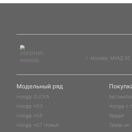
г. Москва, МКАД 92
Модельный ряд
Покупк
Hongqi GUOYA
Автомоби
Hongqi HS3
Hongqi с 
Hongqi HS5
Кредит
Hongqi HS7 Новый
Трейд-ин