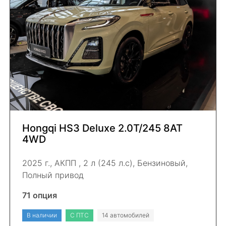
Hongqi HS3 Deluxe 2.0Т/245 8AT
4WD
2025 г., АКПП , 2 л (245 л.с), Бензиновый,
Полный привод
71 опция
В наличии
С ПТС
14 автомобилей