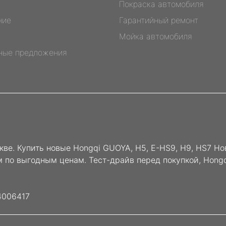
Покраска автомобиля
ние
Гарантийный ремонт
Мойка автомобиля
ные предложения
кве. Купить новые Hongqi GUOYA, H5, E-HS9, H9, HS7 Но
ом по выгодным ценам. Тест-драйв перед покупкой, Hon
4006417