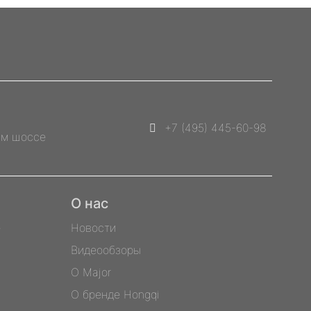
+7 (495) 445-60-98
им шоссе
О нас
е
Новости
Видеообзоры
О Major
О бренде Hongqi