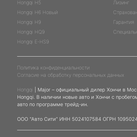
Hongqi H5
Лизинг
Hongqi H6 Новый
Страхова
Hongqi H9
Гарантия
Hongqi HQ9
Специаль
Hongqi E-HS9
Политика конфиденциальности
Согласие на обработку персональных данных
Hongqi
| Major – официальный дилер Хончи в Мос
Hongqi. В наличии новые авто и Хончи с пробег
авто по программе трейд-ин.
ООО "Авто Сити" ИНН 5024107584 ОГРН 109502