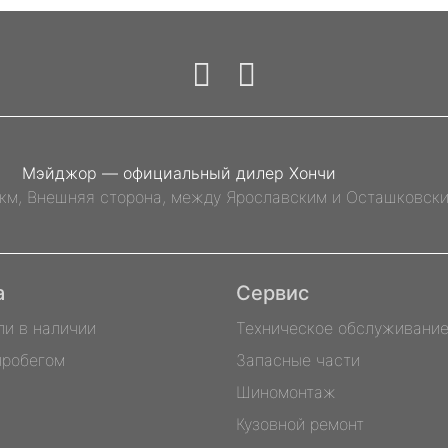
Мэйджор — официальный дилер Хончи
 км, Внешняя сторона, между Ярославским и Осташковск
а
Сервис
ли в наличии
Техническое обслуживани
пробегом
Запасные части
Шиномонтаж
Кузовной ремонт