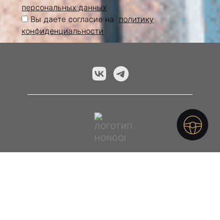
персональных данных
Вы даете согласие на
политику
конфиденциальности
Мэйджор — официальный дилер Хончи
г. Москва, МКАД 92 км, Внешняя сторона,
между Ярославским и Осташковским
шоссе
+7 (495) 445-60-98