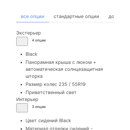
все опции
стандартные опции
дополни
Экстерьер
4 опции
Black
Панорамная крыша с люком +
автоматическая солнцезащитная
шторка
Размер колес 235 / 55R19
Приветственный свет
Интерьер
3 опции
Цвет сидений Black
Материал отделки сидений -