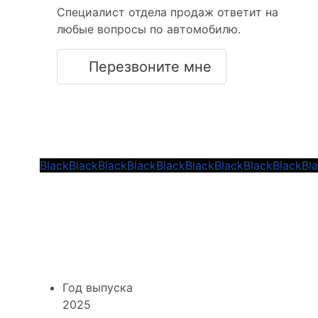
Специалист отдела продаж ответит на
любые вопросы по автомобилю.
Перезвоните мне
Все цвета Hongqi HS3 I за
ту же цену
Black
Black
Black
Black
Black
Black
Black
Black
Black
Bl
Кроссовер Hongqi HS3 I
АКПП 2025 - 260526-
HNM09
Год выпуска
2025