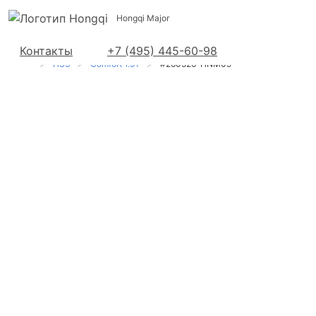
Hongqi Major
Контакты
+7 (495) 445-60-98
Hongqi в Москве
Автомобили в наличии
HS3
Comfort 1.5T
#260526-HNM09
Hongqi HS3
Comfort 1.5Т/156
7RT FWD в
наличии - номер
заказа
#260526-