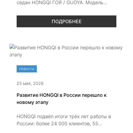
седан HONGQI ГОЯ / GUOYA. Модель
получила просторный салон,
премиальную отделку, комфортные кресла
ПОДРОБНЕЕ
второго ряда и мощные турбированные
двигатели V6TD и V8TD.
Новости
25 мая, 2026
Развитие HONGQI в России перешло к
новому этапу
HONGQI подвёл итоги трёх лет работы в
России: более 24 000 клиентов, 55
дилерских центров, расширение