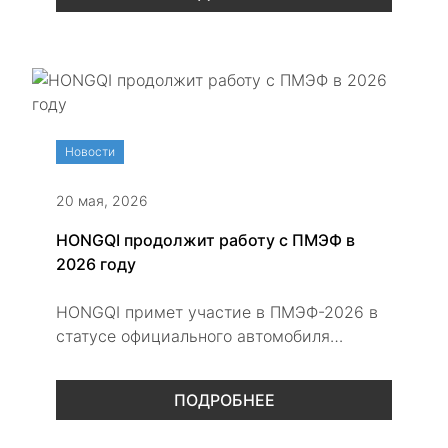
дополнительным оборудованием.
Новости
20 мая, 2026
HONGQI продолжит работу с ПМЭФ в
2026 году
HONGQI примет участие в ПМЭФ-2026 в
статусе официального автомобиля
форума и представит гостям
премиальные модели, включая седан
ПОДРОБНЕЕ
HONGQI GUOYA.