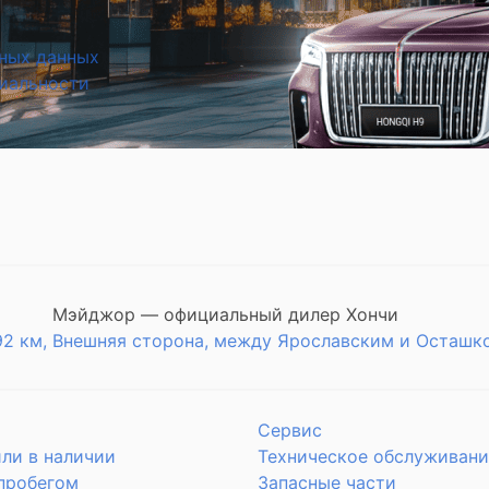
ных данных
иальности
Мэйджор — официальный дилер Хончи
92 км, Внешняя сторона, между Ярославским и Осташк
Сервис
ли в наличии
Техническое обслуживани
 пробегом
Запасные части