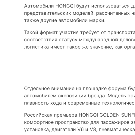
Автомобили HONGQI будут использоваться дл
представительских моделей, рассчитанных н
также другие автомобили марки.
Такой формат участия требует от транспорта
соответствия статусу международной делов
логистика имеет такое же значение, как ор
HONGQI GUOYA в 
Отдельное внимание на площадке форума бу
автомобилем экспозиции бренда. Модель ори
плавность хода и современные технологичес
Российская премьера HONGQI GOLDEN SUNFLO
комфортное пространство для пассажиров за
установка, двигатели V6 и V8, пневматическ