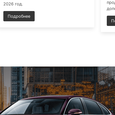
про
2026 год.
доп
Подробнее
П