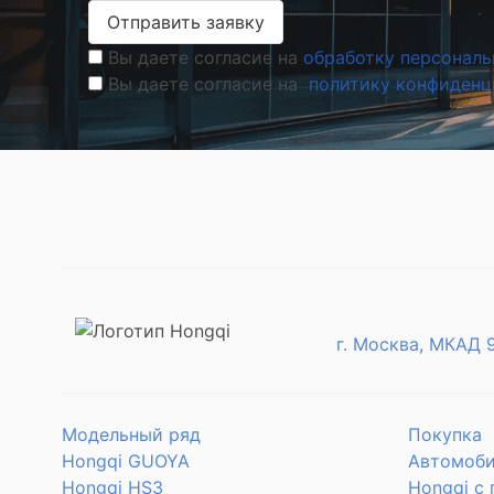
Отправить заявку
Вы даете согласие на
обработку персональ
Вы даете согласие на
политику конфиденц
г. Москва, МКАД 
Модельный ряд
Покупка
Hongqi GUOYA
Автомоби
Hongqi HS3
Hongqi с