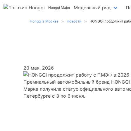
Модельный ряд
П
Hongqi Major
Hongqi в Москве
Новости
HONGQI продолжит рабо
HONGQI продол
20 мая, 2026
Премиальный автомобильный бренд HONGQI в
Марка получила статус официального автом
Петербурге с 3 по 6 июня.
Автомобили для 