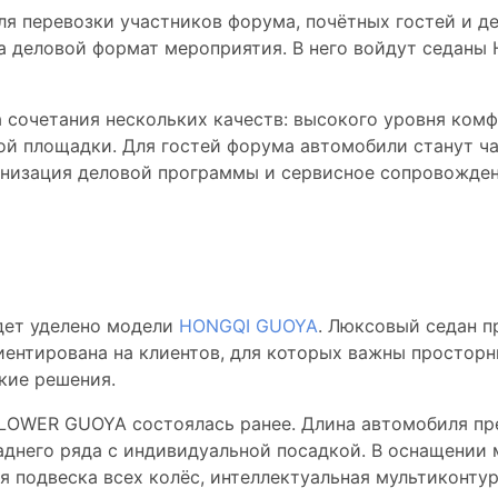
я перевозки участников форума, почётных гостей и де
а деловой формат мероприятия. В него войдут седаны 
 сочетания нескольких качеств: высокого уровня комф
ой площадки. Для гостей форума автомобили станут ч
ганизация деловой программы и сервисное сопровожден
экспозиции бренда
дет уделено модели
HONGQI GUOYA
. Люксовый седан п
ентирована на клиентов, для которых важны просторн
кие решения.
WER GUOYA состоялась ранее. Длина автомобиля прев
днего ряда с индивидуальной посадкой. В оснащении 
ая подвеска всех колёс, интеллектуальная мультиконту