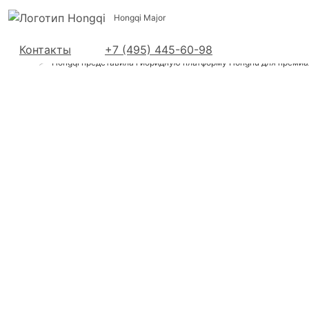
Hongqi Major
Контакты
+7 (495) 445-60-98
Hongqi в Москве
Новости
Hongqi представила гибридную платформу Honghu для преми
Hongqi
представила
гибридную
платформу
Honghu для
премиальных