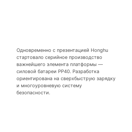
Производство
ключевого
компонента уже
запущено
Одновременно с презентацией Honghu
стартовало серийное производство
важнейшего элемента платформы —
силовой батареи PP40. Разработка
ориентирована на сверхбыструю зарядку
и многоуровневую систему
безопасности.
Новый этап для
премиальных