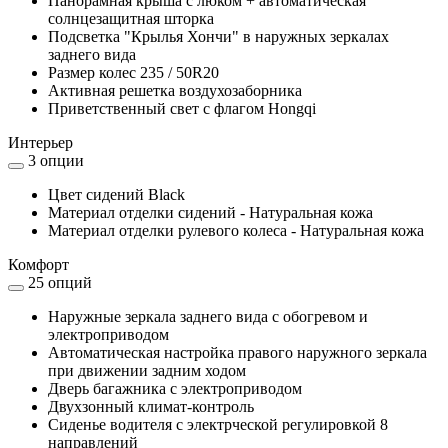
Панорамная крыша с люком + автоматическая
солнцезащитная шторка
Подсветка "Крылья Хончи" в наружных зеркалах
заднего вида
Размер колес 235 / 50R20
Активная решетка воздухозаборника
Приветственный свет с флагом Hongqi
Интерьер
3 опции
Цвет сидений Black
Материал отделки сидений - Натуральная кожа
Материал отделки рулевого колеса - Натуральная кожа
Комфорт
25 опций
Наружные зеркала заднего вида с обогревом и
электроприводом
Автоматическая настройка правого наружного зеркала
при движении задним ходом
Дверь багажника с электроприводом
Двухзонный климат-контроль
Сиденье водителя с электрческой регулировкой 8
направлений