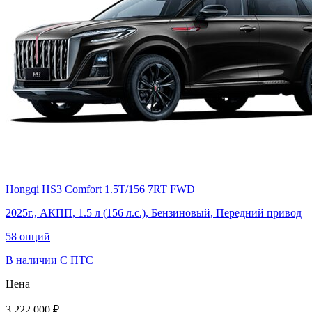
Hongqi HS3 Comfort 1.5Т/156 7RT FWD
2025г., АКПП, 1.5 л (156 л.с.), Бензиновый, Передний привод
58 опций
В наличии
С ПТС
Цена
3 222 000 ₽