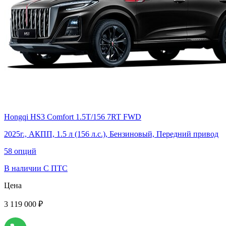
Hongqi HS3 Comfort 1.5Т/156 7RT FWD
2025г., АКПП, 1.5 л (156 л.с.), Бензиновый, Передний привод
58 опций
В наличии
С ПТС
Цена
3 119 000 ₽