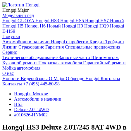
Hongqi Major
Модельный ряд
Hongqi GUOYA
Hongqi HS3
Hongqi HS5
Hongqi HS7 Новый
Hongqi H5
Hongqi H6 Новый
Hongqi H9
Hongqi HQ9
Hongqi
E-HS9
Покупка
Автомобили в наличии
Hongqi с пробегом
Кредит
Трейд-ин
Лизинг
Страхование
Гарантия
Специальные предложения
Сервис
Техническое обслуживание
Запасные части
Шиномонтаж
Кузовной ремонт
Покраска автомобиля
Гарантийный ремонт
Мойка автомобиля
О нас
Новости
Видеообзоры
О Major
О бренде Hongqi
Контакты
Контакты
+7 (495) 445-60-98
Hongqi в Москве
Автомобили в наличии
HS3
Deluxe 2.0T 4WD
#010626-HNM02
Hongqi HS3 Deluxe 2.0Т/245 8AT 4WD в