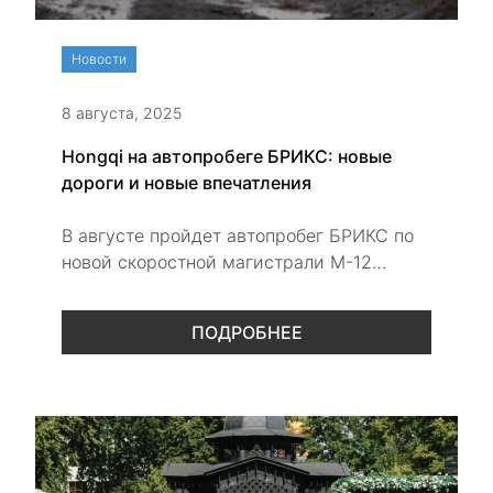
Новости
8 августа, 2025
Hongqi на автопробеге БРИКС: новые
дороги и новые впечатления
В августе пройдет автопробег БРИКС по
новой скоростной магистрали М-12
«Восток», соединяющей Москву и Казань.
Премиальный бренд HONGQI представит
ПОДРОБНЕЕ
на маршруте десять автомобилей,
включая седан H9 и кроссовер HS5.
Пробег объединит представителей
власти, бизнеса и дипломатического
корпуса, а его финал состоится на ВДНХ,
где пройдет выставка автомобилей