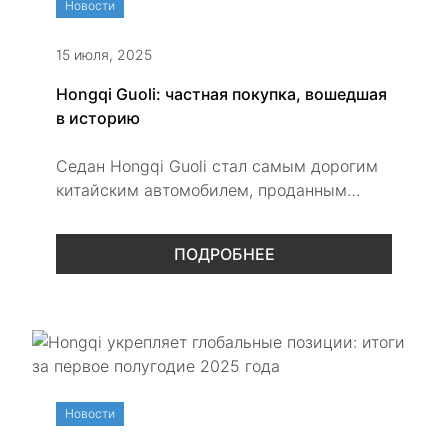
Новости
15 июля, 2025
Hongqi Guoli: частная покупка, вошедшая
в историю
Седан Hongqi Guoli стал самым дорогим
китайским автомобилем, проданным
частному лицу за рубежом.
Исключительное исполнение, ручная
ПОДРОБНЕЕ
отделка и мотор V8 — всё для тех, кто
выбирает истинную роскошь.
Новости