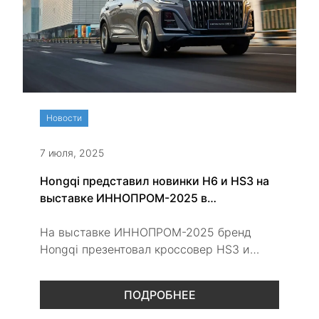
Новости
7 июля, 2025
Hongqi представил новинки H6 и HS3 на
выставке ИННОПРОМ-2025 в
Екатеринбурге
На выставке ИННОПРОМ-2025 бренд
Hongqi презентовал кроссовер HS3 и
лифтбэк H6. Объявлены новые цены,
раскрыты технические особенности и
ПОДРОБНЕЕ
подтверждено участие марки в развитии
корпоративного транспорта России.