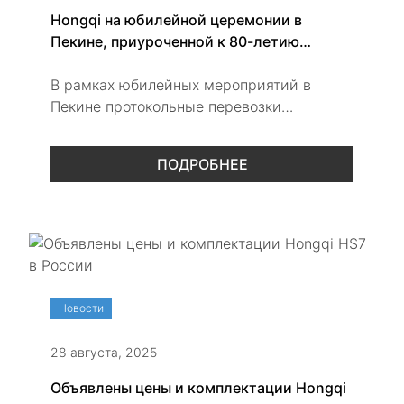
Hongqi на юбилейной церемонии в
Пекине, приуроченной к 80-летию
Победы
В рамках юбилейных мероприятий в
Пекине протокольные перевозки
обеспечивали Hongqi H9 и Hongqi HQ9.
Отдельно был представлен Hongqi
ПОДРОБНЕЕ
GUOYUE REEV — премиальный автобус
нового поколения.
Новости
28 августа, 2025
Объявлены цены и комплектации Hongqi