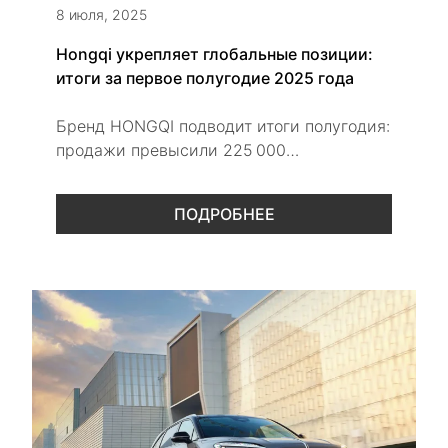
8 июля, 2025
Hongqi укрепляет глобальные позиции:
итоги за первое полугодие 2025 года
Бренд HONGQI подводит итоги полугодия:
продажи превысили 225 000
автомобилей, в России рост составил
23,5%. В центре внимания —
ПОДРОБНЕЕ
электрификация модельного ряда, новые
флагманские премьеры и инновационные
технологии.