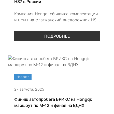
HS7 в России
Компания Hongqi объявила комплектации
и цены на флагманский внедорожник HS7.
Модель с семиместным салоном,
вместительным багажником и
ПОДРОБНЕЕ
премиальной отделкой доступна в
версиях Deluxe и Executive по цене от 4
790 000 рублей.
Новости
27 августа, 2025
Финиш автопробега БРИКС на Hongqi:
маршрут по М-12 и финал на ВДНХ