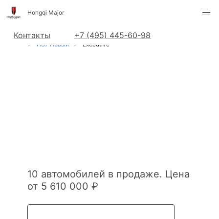
Hongqi Major
Контакты
+7 (495) 445-60-98
Hongqi в Москве
Автомобили в наличии
HS7 Новый
Executive
Hongqi HS7
Новый Executive
в наличии в
Москве
10 автомобилей в продаже. Цена
от 5 610 000 ₽
Все Hongqi HS7 Новый в наличии