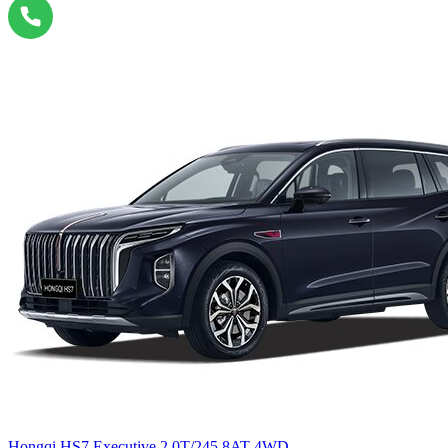
Hongqi HS7 Executive 2.0T/245 8AT 4WD