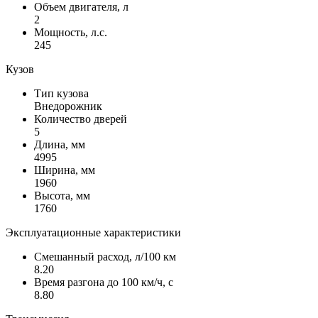
направлениях
PM2.5
Объем двигателя, л
Система помощи при выезде задним ходом
Ручная регулировка спинки сидений 3-го ряда
Устройство крепления ISOFIX, 2-ой ряд сидений
2
(RCTA)
сидений
Беспроводное зарядное устройство для телефона
Мощность, л.с.
Система помощи при спуске (HDC)
Режимы вождения: 5 (комфорт, экономичный,
со стороны водителя и пассажира (40Вт + 15Вт)
245
Электроусилитель руля (EPS)
индивидуальный, спорт, внедорожный)
Порты USB 2, type-A+type-C спереди и сзади
Система экстренного вызова ГЛОНАСС
Ручное складывание сидений 3-го ряда
Кузов
Климат-контроль, 3 зоны
Система контроля качества воздуха в салоне (AQS)
Тип кузова
Датчик дождя
Внедорожник
Система AUTO HOLD
Количество дверей
Интеллектуальный адаптивный круиз-контроль
5
(SACC)
Длина, мм
4995
Ширина, мм
1960
Высота, мм
1760
Эксплуатационные характеристики
Смешанный расход, л/100 км
8.20
Время разгона до 100 км/ч, с
8.80