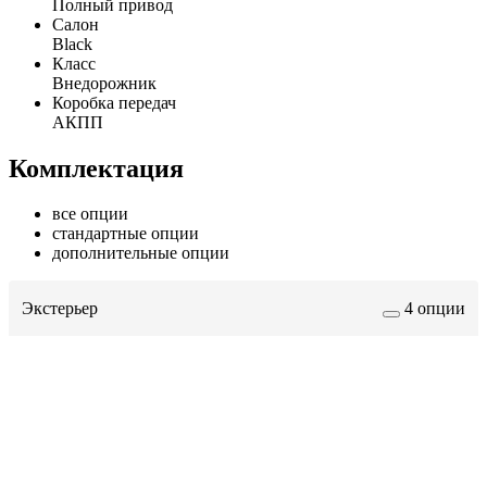
Полный привод
Салон
Black
Класс
Внедорожник
Коробка передач
АКПП
Комплектация
все опции
стандартные опции
дополнительные опции
Экстерьер
4 опции
Grey
Размер колес 235/55 R20
Панорамная крыша с люком + автоматическая
солнцезащитная шторка
Приветственный свет