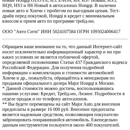
новые Hongqi GUOYA, H5, E-HS9, H9, HS7 Новый, HS5,
HQ9, HS3 и H6 Новый в автосалонах Hongqi. В наличии
новые авто и Хончи с пробегом по выгодным ценам. Тест-
драйв перед покупкой, Hongqi в кредит с минимальным
взносом и прием авто по программе трейд-ин.
ООО "Авто Сити" ИНН 5024107584 ОГРН 1095024006417
Обращаем ваше внимание на то, что данный Интернет-сайт
носит исключительно информационный характер и ни при
каких условиях не является публичной офертой,
определяемой положениями Статьи 437 Гражданского кодекса
Российской Федерации. Для получения подробной
информации о комплектации и стоимости автомобилей
Хончи и др., пожалуйста, обращайтесь к менеджерам по
продажам официального дилера Major Hongqi в Москве.
* Данной стоимости можно достичь, воспользовавшись
нашими услугами: Кредит, Трейд-ин, Лизинг. Подробности в
отделе продаж и по телефону автосалонов.
** Вы будете перемещены на сайт Major Auto для внесения
предоплаты в размере 16 000 руб. Внесение предоплаты
является надежным средством, позволяющим покупателю
забронировать понравившийся автомобиль. Еженедельно
данным инструментом пользуются около 400 покупателей.