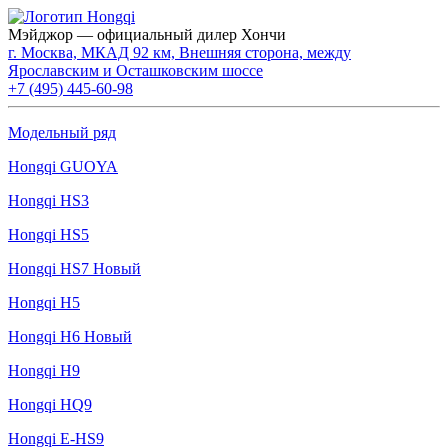
Мэйджор — официальный дилер Хончи
г. Москва, МКАД 92 км, Внешняя сторона, между
Ярославским и Осташковским шоссе
+7 (495) 445-60-98
Модельный ряд
Hongqi GUOYA
Hongqi HS3
Hongqi HS5
Hongqi HS7 Новый
Hongqi H5
Hongqi H6 Новый
Hongqi H9
Hongqi HQ9
Hongqi E-HS9