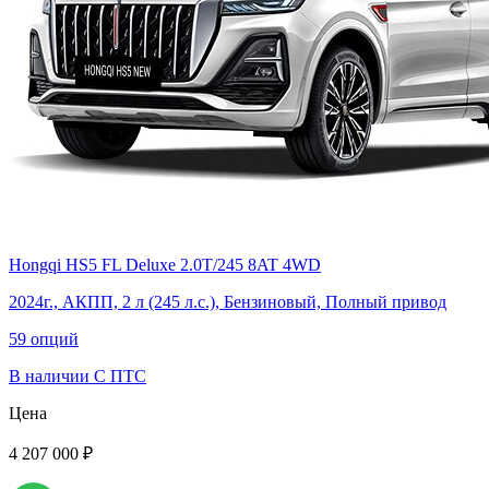
Hongqi HS5 FL Deluxe 2.0T/245 8AT 4WD
2024г., АКПП, 2 л (245 л.с.), Бензиновый, Полный привод
59 опций
В наличии
С ПТС
Цена
4 207 000 ₽