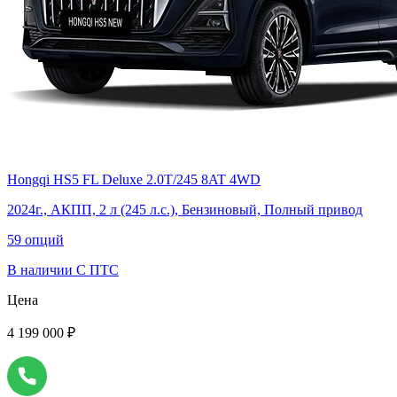
Hongqi HS5 FL Deluxe 2.0T/245 8AT 4WD
2024г., АКПП, 2 л (245 л.с.), Бензиновый, Полный привод
59 опций
В наличии
С ПТС
Цена
4 199 000 ₽