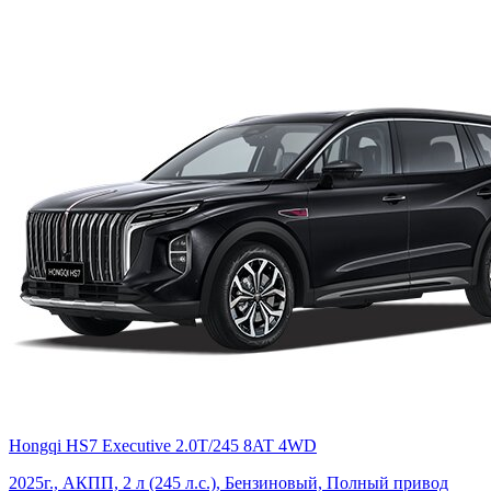
Hongqi HS7 Executive 2.0T/245 8AT 4WD
2025г., АКПП, 2 л (245 л.с.), Бензиновый, Полный привод