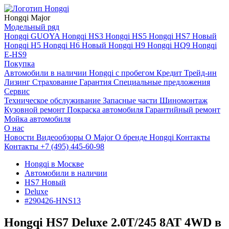
Hongqi Major
Модельный ряд
Hongqi GUOYA
Hongqi HS3
Hongqi HS5
Hongqi HS7 Новый
Hongqi H5
Hongqi H6 Новый
Hongqi H9
Hongqi HQ9
Hongqi
E-HS9
Покупка
Автомобили в наличии
Hongqi с пробегом
Кредит
Трейд-ин
Лизинг
Страхование
Гарантия
Специальные предложения
Сервис
Техническое обслуживание
Запасные части
Шиномонтаж
Кузовной ремонт
Покраска автомобиля
Гарантийный ремонт
Мойка автомобиля
О нас
Новости
Видеообзоры
О Major
О бренде Hongqi
Контакты
Контакты
+7 (495) 445-60-98
Hongqi в Москве
Автомобили в наличии
HS7 Новый
Deluxe
#290426-HNS13
Hongqi HS7 Deluxe 2.0T/245 8AT 4WD в