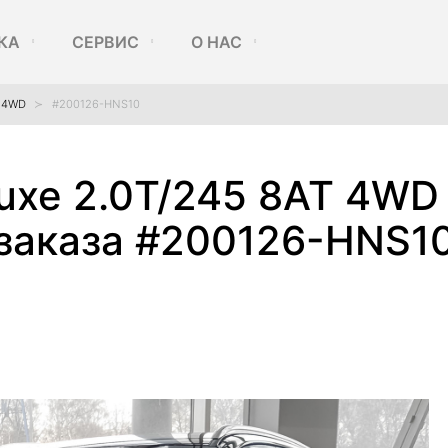
КА
СЕРВИС
О НАС
T 4WD
#200126-HNS10
uxe 2.0T/245 8AT 4WD
заказа #200126-HNS1