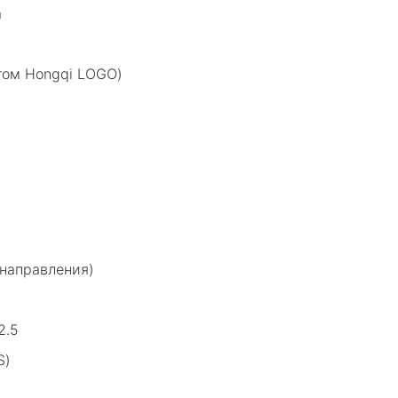
a
том Hongqi LOGO)
 направления)
2.5
S)