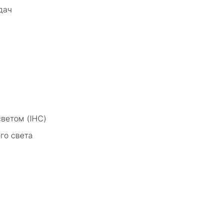
дач
ветом (IHC)
го света