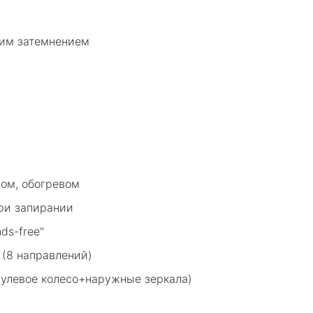
ким затемнением
ом, обогревом
ри запирании
ds-free"
 (8 направлений)
рулевое колесо+наружные зеркала)