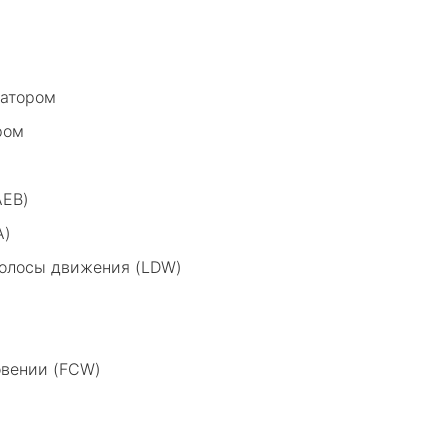
затором
ром
AEB)
A)
полосы движения (LDW)
овении (FCW)